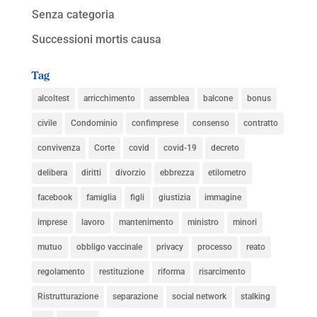
Senza categoria
Successioni mortis causa
Tag
alcoltest
arricchimento
assemblea
balcone
bonus
civile
Condominio
confimprese
consenso
contratto
convivenza
Corte
covid
covid-19
decreto
delibera
diritti
divorzio
ebbrezza
etilometro
facebook
famiglia
figli
giustizia
immagine
imprese
lavoro
mantenimento
ministro
minori
mutuo
obbligo vaccinale
privacy
processo
reato
regolamento
restituzione
riforma
risarcimento
Ristrutturazione
separazione
social network
stalking