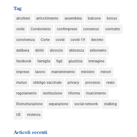
Tag
alcoltest
arricchimento
assemblea
balcone
bonus
civile
Condominio
confimprese
consenso
contratto
convivenza
Corte
covid
covid-19
decreto
delibera
diritti
divorzio
ebbrezza
etilometro
facebook
famiglia
figli
giustizia
immagine
imprese
lavoro
mantenimento
ministro
minori
mutuo
obbligo vaccinale
privacy
processo
reato
regolamento
restituzione
riforma
risarcimento
Ristrutturazione
separazione
social network
stalking
UE
violenza
Articoli recenti